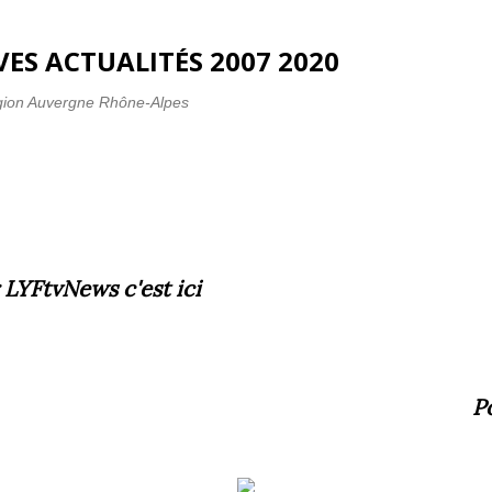
Accéder au contenu principal
ES ACTUALITÉS 2007 2020
gion Auvergne Rhône-Alpes
 LYFtvNews
c'est ici
P