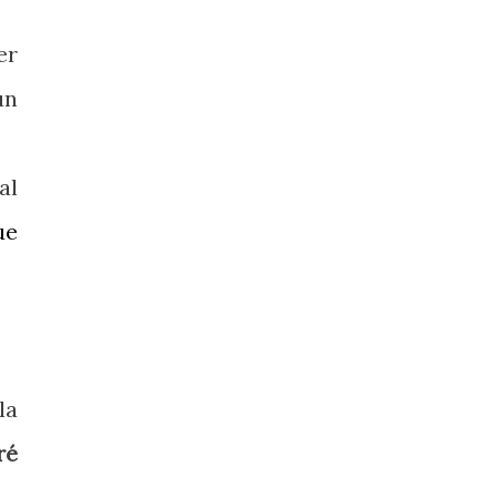
er
un
al
ue
la
ré