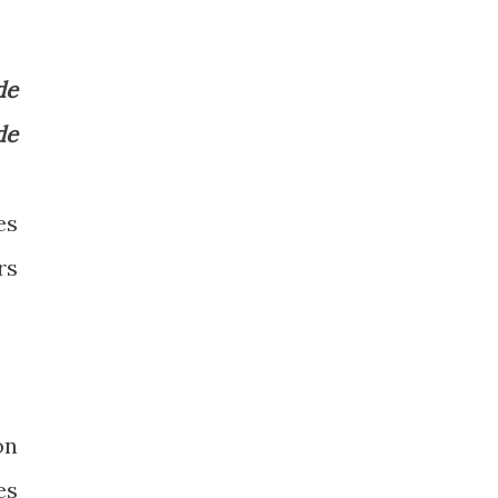
de
de
es
rs
.
on
es