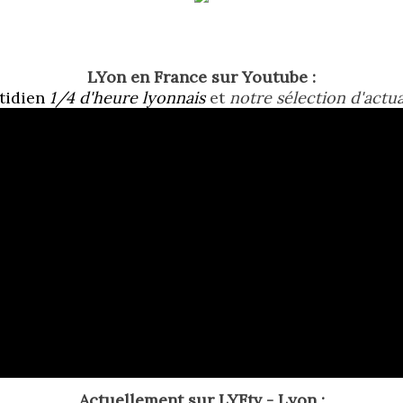
LYon en France sur Youtube :
tidien
1/4 d'heure lyonnais
et
notre sélection d'actua
Actuellement
sur LYFtv - Lyon :