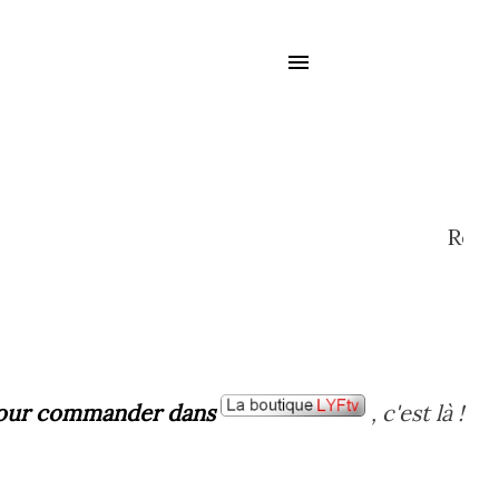
Retrouvez 
our commander dans
, c'est là !