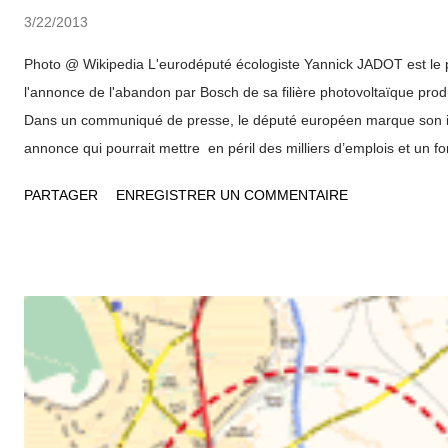
3/22/2013
Photo @ Wikipedia L'eurodéputé écologiste Yannick JADOT est le p
l'annonce de l'abandon par Bosch de sa filière photovoltaïque prod
Dans un communiqué de presse, le député européen marque son in
annonce qui pourrait mettre en péril des milliers d’emplois et un fo
industriel. Le dumping chinois en question Yannick Jadot , député
PARTAGER
ENREGISTRER UN COMMENTAIRE
depuis des mois au Parlement, en particulier dans la commission
international, pour que l’Europe sanctionne le dumping chinois qui
milliards de dollars de subventions publiques, "est à l’origine d’inc
mondiales de production et d’une chute des prix des panneaux qui n
avec la réalité des coûts de production". Ce faisant, la Chine est 
aujourd’hui de 0 à plus de 80% du marché européen des panneaux
mondial....