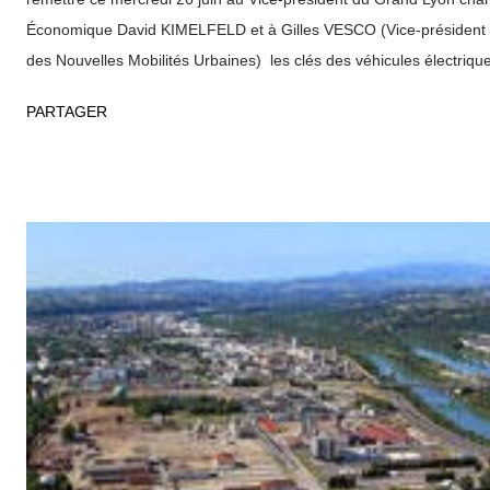
Économique David KIMELFELD et à Gilles VESCO (Vice-président
des Nouvelles Mobilités Urbaines) les clés des véhicules électriqu
produits pour les services du Grand Lyon. Une reconversion i
PARTAGER
: En 2011, l’usine Fagor Brandt a opéré une phase de réindustriali
production d’électroménager à la production de véhicules électrique
a permis de sauvegarder 430 emplois. La nouvelle activité de Bran
production de véhicules utilitaires électriques très innovants dans
approche modulaire et « zéro émission » de CO2. La marque Bra
deux branches à valeur ajoutée du Groupe S...