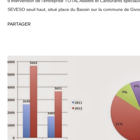
d’intervention de l’entreprise TOTAL Additifs et Carburants spéciau
SEVESO seuil haut, situé place du Bassin sur la commune de Giv
envisagé est un incendie généralisé sur un bac de fioul lourd don
PARTAGER
potentielles nécessitent l’intervention des services de l’Etat. Le péri
de 700 mètres de rayon autour de l’établissement sera fictivement 
d'estimer le temps de bouclage théorique de la zone. La sirène PP
sera activée. Le but de cet exercice est de mettre en oeuvre les 
l’entreprise et des services d’intervention, de vérifier les chaînes d’
des différents postes de commandement (PC opérationnel installé s