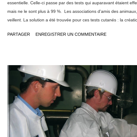
essentielle. Celle-ci passe par des tests qui auparavant étaient eff
mais ne le sont plus à 99 %. Les associations d'amis des animaux,
veillent. La solution a été trouvée pour ces tests cutanés : la créatio
ou plutôt reconstruites, mais aussi de cornées. Le premier épiderme
PARTAGER
ENREGISTRER UN COMMENTAIRE
de 1983, les premières peaux reconstruites asiatiques ont vu le jou
modélisation informatique et la mise en mémoire de la caractérisati
molécules complètent ce panel de tests cutanés. La recherche de l
seulement sur le rôle de barrière de la peau aux cosmétiques diver
sa fonction pigmentaire, mais aussi immunitaire. Dans le jargon l'
ces recherches « l'évaluation prédictive de l'industrie cosmétique 