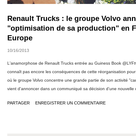
Renault Trucks : le groupe Volvo an
"optimisation de sa production" en F
Europe
10/16/2013
L'anamorphose de Renault Trucks entrée au Guiness Book @LYFt
connaît pas encore les conséquences de cette réorganisation pour
où le groupe Volvo concentre une grande partie de son activité "cam
vient d'annoncer dans un communiqué sa décision d’une nouvelle o
l’organisation industrielle de ses usines camions en Europe. Les o
PARTAGER
ENREGISTRER UN COMMENTAIRE
font partie du programme global d’amélioration de la performance 
L’objectif principal est d’améliorer l’efficacité du système industriel 
compétitivité. Les usines concernées par cette réorganisation son
Göteborg en Suède, de Gand en Belgique et de Blainville-sur-Orn