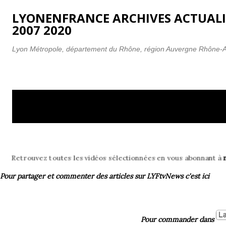
Accéder au contenu principal
LYONENFRANCE ARCHIVES ACTUALI
2007 2020
Lyon Métropole, département du Rhône, région Auvergne Rhône-
A
Affichage des articles associés au libellé
T
r
industrie
t
i
c
 les vidéos sélectionnées en vous abonnant à
notre chaîne YouTube !
l
e
Pour partager et commenter des articles
sur LYFtvNews
c'est ici
s
Pour commander dans