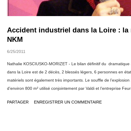
Accident industriel dans la Loire : la
NKM
6/25/2011
Nathalie KOSCIUSKO-MORIZET - Le bilan définitif du dramatique ac
dans la Loire est de 2 décès, 2 blessés légers, 6 personnes en éta
matériels sont également très importants. Le souffle de l’explosion 
d’environ 800 m² utilisé conjointement par Valdi et l’entreprise Feur
Saint-Etienne – Roanne a été momentanément fermée à cause des 
PARTAGER
ENREGISTRER UN COMMENTAIRE
voie. Dans un communiqué, Nathalie KOSCIUSKO-MORIZET , minist
Développement durable, des Transports et du Logement, a exprim
avoir pris connaissance de l’explosion qui a eu lieu vers 5 h du m
Feurs dans la Loire. Le communiqué indique que "le site a été sécu