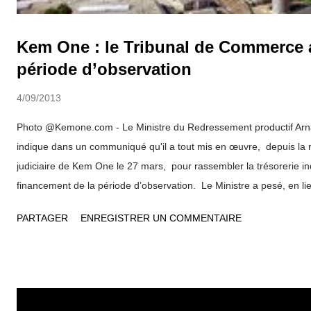
Kem One : le Tribunal de Commerce 
période d’observation
4/09/2013
Photo @Kemone.com - Le Ministre du Redressement productif Ar
indique dans un communiqué qu'il a tout mis en œuvre, depuis la
judiciaire de Kem One le 27 mars, pour rassembler la trésorerie i
financement de la période d’observation. Le Ministre a pesé, en lie
Région Rhône-Alpes Jean François Carenco , l'Administrateur Judici
PARTAGER
ENREGISTRER UN COMMENTAIRE
commerce, pour rassembler le financement le plus élevé possible.
obtenus, le tribunal de commerce vient donc de confirmer la pério
mois. Arnaud Montebourg prend acte avec satisfaction de cette déc
lui le temps indispensable à la recherche de solutions industrielles
dépôt des offres de reprise a été fixée par le tribunal de commerce 