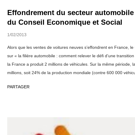
Effondrement du secteur automobile :
du Conseil Economique et Social
1/02/2013
Alors que les ventes de voitures neuves s’effondrent en France, le
sur « la filière automobile : comment relever le défi d’une transiti
la France a produit 2 millions de véhicules. Sur la même période, l
millions, soit 24% de la production mondiale (contre 600 000 véhic
chiffres ne sont que la partie émergée de l’iceberg quand il s’agit de
PARTAGER
auxquels est confrontée la filière automobile française. C’est le r
filière » manifestant des difficultés structurelles qui ne disparaîtron
financière qu’il faut désormais penser. « C’est une vision de court
de la crise, et de long terme – comment pérenniser la filière, que
avis. Nous formulons des pistes concrètes pour penser la manière d
être conduite, notamment à l’échelle européenne. La stratégie de l