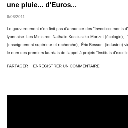
une pluie... d'Euros...
6/06/2011
Le gouvernement n'en finit pas d'annoncer des "Investissements d'
lyonnaise. Les Ministres Nathalie Kosciuszko-Morizet (écologie), 
(enseignement supérieur et recherche), Éric Besson (industrie) vi
le nom des premiers lauréats de l’appel à projets "Instituts d'excell
énergies décarbonées" . L'INDEED de Solaize près de Lyon (Vallée
PARTAGER
ENREGISTRER UN COMMENTAIRE
"immédiatement labellisé" . Des partenariats entre les entreprises 
supérieur Les Instituts d'Excellence reposent sur des partenariats 
établissements d’enseignement supérieur et de recherche et les ent
centrés sur les filières énergétiques et climatiques porteuses d’av
l’efficacité énergétique des bâtiments, les outils de maîtrise de l’én
marines, l’énergie solaire, la chimie du végétal et les biotechnolo...