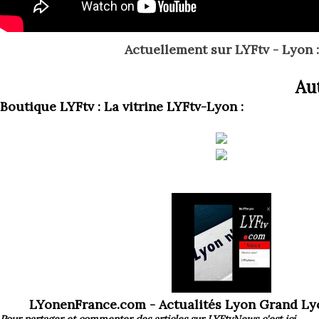
Actuellement
sur LYFtv - Lyon :
Aut
Boutique LYFtv : La vitrine LYFtv-Lyon :
LYonenFrance.com - Actualités Lyon Grand L
Pour partager et commenter des articles
sur LYFtvNews
c'est ici