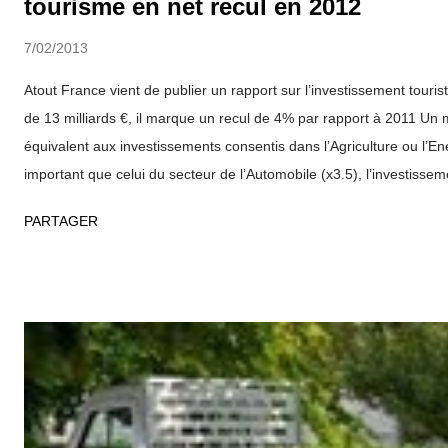
tourisme en net recul en 2012
7/02/2013
Atout France vient de publier un rapport sur l’investissement touri
de 13 milliards €, il marque un recul de 4% par rapport à 2011 Un
équivalent aux investissements consentis dans l’Agriculture ou l’E
important que celui du secteur de l’Automobile (x3.5), l’investissem
2012 s’élève à 12.738 milliards d’euros, un chiffre en recul de 4% 
PARTAGER
investissements touristiques marchands (hors résidences secondai
de 9% en 2011 mais ont entamé un repli de 1% en 2012, représen
8.388 milliards d’euros. En 2013, les secteurs où les perspectives
les plus négatives sont ceux qui font appel à la puissance publiqu
projets ainsi que les secteurs à forte proportion de TPE (hôtellerie
restauration). L’hébergement marchand génère le tiers de l’investi
Avec 3.929 milliar...