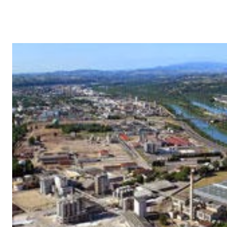
mois-ci une activité satisfaisante, ces résultats démontrent, selon l
de reprise de l'entreprise a franchi une étape importante. A la fin 
limite 14 juin 2013- fixée par le Tribunal de Commerce de Lyon pou
reprise de KEM ONE SAS en redressement judiciaire, sept repren
lettres de marques d'intérêt auprès de l'Administrateur Judiciaire d