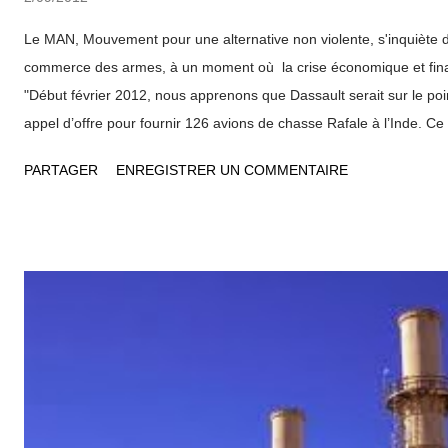
Le MAN, Mouvement pour une alternative non violente, s'inquiète d
commerce des armes, à un moment où la crise économique et finan
"Début février 2012, nous apprenons que Dassault serait sur le po
appel d’offre pour fournir 126 avions de chasse Rafale à l’Inde. Ce 
évalué à environ 12 milliards de dollars et, alors qu’il n’est pas enco
PARTAGER
ENREGISTRER UN COMMENTAIRE
certains se félicitent de ce marché" , note Yvette Bailly , porte pa
Le Ministre de la Défense Gérard Longuet a lui-même considéré c
comme "une bonne nouvelle pour toute la France et donc pour son
Pierre Lellouche , Secrétaire d’État au Commerce Extérieur, il cons
d' "un très bon avion, qui a fait ses preuves dans les opérations r
en Libye et ailleurs" , est une bonne nouvelle pour notre industrie 