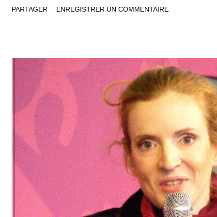
Sous l’effet des flammes, le toit de la cuve est tombé le long des pa
PARTAGER
ENREGISTRER UN COMMENTAIRE
cuve. L’incendie a été éteint à 20 h10 par les moyens de la raffiner
déplorer. Seul le plan d’opération interne a été activé. Le plan partic
pas été déclenché. A 21h30, la Préfecture indiquait qu'on ne const
l’extérieur de l’entreprise : l’autoroute A7 n’a pas été coupée. L’uni
distillation est arrêtée dans l’attente de vérification. Sa remise en
possible qu’après contrôle des services de l’Etat". Gilles Roman (