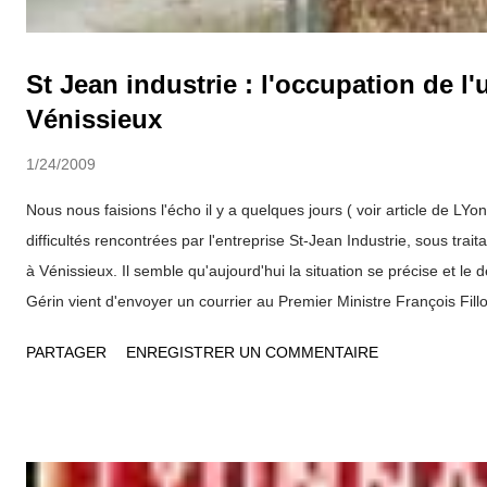
St Jean industrie : l'occupation de l'
Vénissieux
1/24/2009
Nous nous faisions l'écho il y a quelques jours ( voir article de LY
difficultés rencontrées par l'entreprise St-Jean Industrie, sous trai
à Vénissieux. Il semble qu'aujourd'hui la situation se précise et le
Gérin vient d'envoyer un courrier au Premier Ministre François Fillon
son intervention. Voici les termes de ce courrier daté du 24 janvier
PARTAGER
ENREGISTRER UN COMMENTAIRE
Premier ministre, Après votre annonce d’aide à l’automobile le mardi
veux attirer votre attention sur la liquidation de l’entreprise Saint-
Duranton) basée à Vénissieux, sous-traitant dans le secteur de l’a
lourd. Sur la base du mensonge et de manipulations, la direction de
tout fait pour pourrir la situation afin d’obtenir la fermeture de ce s