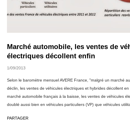
Marché automobile, les ventes de vé
électriques décollent enfin
1/09/2013
Selon le baromètre mensuel AVERE France, "malgré un marché aut
déclin, les ventes de véhicules électriques et hybrides décollent 
marché automobile français à la baisse, les ventes de véhicules él
doublé aussi bien en véhicules particuliers (VP) que véhicules utilit
respectivement 5663 et 3651 immatriculations (contre 2630 et 16
PARTAGER
segment VP, le groupe PSA Peugeot Citroën arrive en première pla
couple Ion / CFZero suivi par Bolloré et sa Blue Car (1 800), puis 