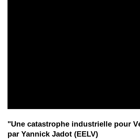
là, le Ministère du Redressement productif est mobilisé pour la rech
"Une catastrophe industrielle pour V
par Yannick Jadot (EELV)