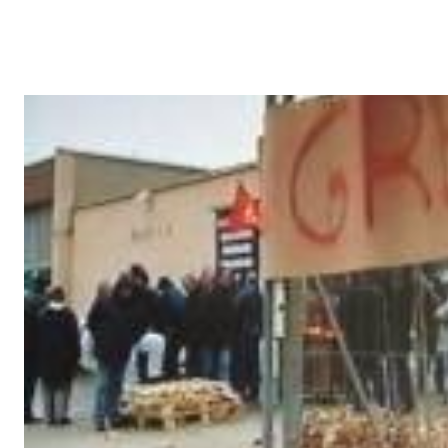
"sans recevoir d'instructions du gouvernement ni d'aucune autre ins
certaines prises de position, mises en demeure et procès verbaux 
l'année 2008 l'image de plusieurs entreprises pourtant réputées. 
nucléaire" L'ASN assure donc, au nom de l'État, le contrôle de toutes
utilisent le nucléaire. Non seulement les centrales mais aussi les h
radiologie, les instituts de ...