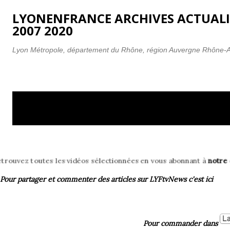
Accéder au contenu principal
LYONENFRANCE ARCHIVES ACTUALI
2007 2020
Lyon Métropole, département du Rhône, région Auvergne Rhône-
A
Affichage des articles associés au libellé
T
r
femmes
t
i
c
es vidéos sélectionnées en vous abonnant à
notre chaîne YouTube ! (
l
e
Pour partager et commenter des articles
sur LYFtvNews
c'est ici
s
Pour commander dans