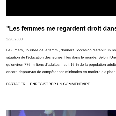
"Les femmes me regardent droit dans
2/20/2009
Le 8 mars, Journée de la femm , donnera l'occasion d'établir un no
situation de l'éducation des jeunes filles dans le monde. Selon l’U
qu’environ 776 millions d’adultes – soit 16 % de la population adu
encore dépourvus de compétences minimales en matière d’alphabé
environ sont des femmes. Augmenter le taux de femmes enseignant
PARTAGER
ENREGISTRER UN COMMENTAIRE
mars, Journée internationale de la femme, l'ONG Aide et Action, un
libre de toute attache politique ou religieuse, s’engage à poursuivre
pour l’éducation des filles et des femmes afin "qu’elles soient mi
le monde". Ainsi, Aide et Action souhaite plus particulièrement infl
d'enseignement et soutenir l’augmentation du taux d’enseignante