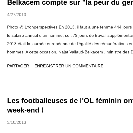
Belkacem compte sur "la peur du g
4/27/2013
Photo @ LYonperspectives En 2013, il faut à une femme 444 jours 
le salaire annuel d'un homme, soit 79 jours de travail supplémentai
2013 était la journée européenne de l'égalité des rémunérations en
hommes. A cette occasion, Najat Vallaud-Belkacem , ministre des 
dressé un bilan de l'action engagée depuis la grande conférence so
PARTAGER
ENREGISTRER UN COMMENTAIRE
la matière, avec un constat : l'égalité des rémunérations est jusqu'
domaine dans lequel les lois étaient très contraignantes, mais peu
Trois leviers ont été identifiés pour réduire les écarts entre l'égalité 
fait : 1 er levier : L'accompagnement et la sensibilisation : les entre
Les footballeuses de l'OL féminin ont
faire un état des lieux (le rapport de situation comparé) et d'adopte
week-end !
gouvernement a donc créé un...
3/10/2013