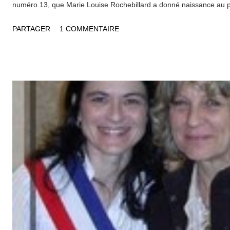
numéro 13, que Marie Louise Rochebillard a donné naissance au p
de France, dans le secteur du textile. Un combat très difficile, qui l
PARTAGER
1 COMMENTAIRE
reconnaissance du mouvement syndical chrétien. La CFTC, le Con
et la mairie de Lyon ont décidé de poser une plaque qui rappelera
les valeurs de la résistance et du combat pour l´égalité des droits
une large part dans ces combats ; à l´heure des élections municipa
fois constituées de listes paritaires (sous peine d´amendes) , il es
celles-ci n´ont obtenu le droit de vote qu´après la seconde guerre
remer...