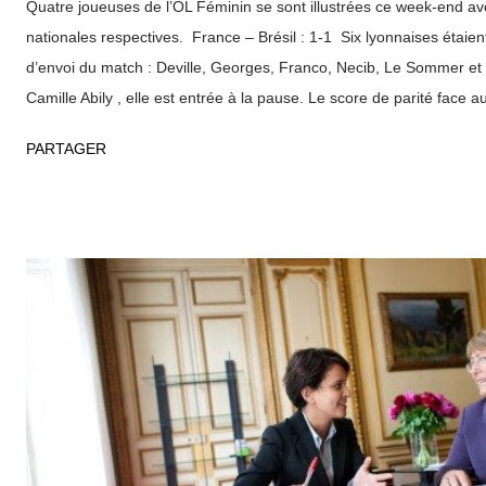
Quatre joueuses de l’OL Féminin se sont illustrées ce week-end ave
nationales respectives. France – Brésil : 1-1 Six lyonnaises étaie
d’envoi du match : Deville, Georges, Franco, Necib, Le Sommer et
Camille Abily , elle est entrée à la pause. Le score de parité face a
obtenu par deux buts de joueuses de l’OL… dont un contre son c
PARTAGER
auquel a répondu Louisa Nécib en toute fin de rencontre, sur penal
Pays-Bas : 1-1 Qui dit « OL Féminin » et « Suisse » dit forcément
milieu de terrain a permis à sa sélection de concéder le nul en ins
Bas dans le Tournoi de Chypre. Chine – Etats-Unis : 0-5 Arrivée dé
l’international américaine Megan Rapinoe , championne du Mond
Olympique l’été dernier à Londres, a elle aussi marqué son petit bu
cour...