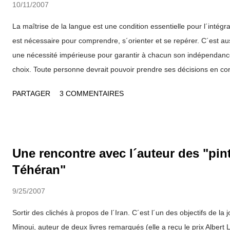
10/11/2007
La maîtrise de la langue est une condition essentielle pour l´intégra
est nécessaire pour comprendre, s´orienter et se repérer. C´est au
une nécessité impérieuse pour garantir à chacun son indépendance
choix. Toute personne devrait pouvoir prendre ses décisions en co
par rapport à l´administration, à ceux qui l´ont aidé à venir en Franc
PARTAGER
3 COMMENTAIRES
même de sa famille, dans la relation de couple. Le préfet du Rhôn
présenté dans les locaux de l´Institut Régional d´Administration à 
pilote pour l´apprentissage du Français. Destinée aux primo-arrivan
le Contrat d’accueil et d’intégration et aux étrangers anciennement
Une rencontre avec l´auteur des "pin
cette formation linguistique débouchera sur la délivrance d´un diplô
Téhéran"
française (DILF). Une première étape dans un parcours d´insertion. 
étrangers qu...
9/25/2007
Sortir des clichés à propos de l´Iran. C´est l´un des objectifs de la 
Minoui, auteur de deux livres remarqués (elle a reçu le prix Albert