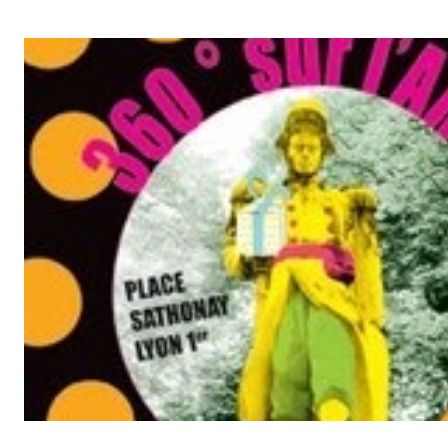
Stavisky, directrice du théâtredes Célestins, a écrit : "... pourmoi, 
circonstances, des vents favorables m´ont porté sur les rivages d´u
´hospitalité et la nationalité, je veux croire que tous ensemble, nou
transformer en vent favorable, les vents contraires d´une loi qui, a
discernement ou avec partialité...