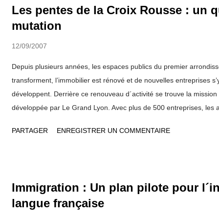
Les pentes de la Croix Rousse : un q
mutation
12/09/2007
Depuis plusieurs années, les espaces publics du premier arrondis
transforment, l’immobilier est rénové et de nouvelles entreprises s’y
développent. Derrière ce renouveau d´activité se trouve la mission
développée par Le Grand Lyon. Avec plus de 500 entreprises, les ac
affirment chaque jour davantage leur présence dans cette colline qu
PARTAGER
ENREGISTRER UN COMMENTAIRE
terreaux au plateau de la Croix Rousse. Appartenant principalement 
mode, des métiers d’art, de l’image et du son, de l’architecture, du 
communication, ces activités insufflent un nouvel esprit sur les Pen
rapport avec l´histoire du quartier. Un territoire atypique Le territo
Immigration : Un plan pilote pour l´ini
Rousse est souvent qualifié d´atypique. Un ancien maire de Lyon, L
langue française
envisagé un moment détruire une partie de ce quartier fait de cons
mais doté d´une ...