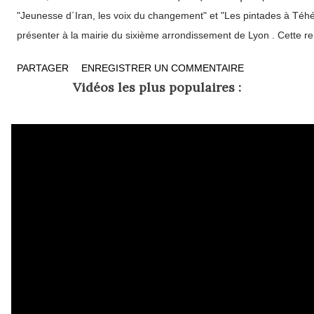
"Jeunesse d´Iran, les voix du changement" et "Les pintades à Téhé
présenter à la mairie du sixième arrondissement de Lyon . Cette r
collaboration avec la librairie Privat, a permis de mieux connaître cet
PARTAGER
ENREGISTRER UN COMMENTAIRE
dans la capitale iranienne depuis près de dix ans, et qui raconte a
Vidéos les plus populaires :
femmes dans la république islamique. Pour Delphine Minoui, Téhéra
trépidante, à la fois redoutable et fascinante. « Une capitale des cl
semblants entourée d'un halo de mystère qu'il ne vaut mieux pas ch
porte des strings roses sous le voile, on flirte sur Internet et on da
mollahs. Téhéran, c'est le noir des martyrs, c'est l'odeur de...