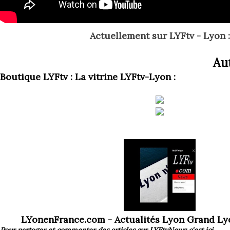
Actuellement
sur LYFtv - Lyon :
Aut
Boutique LYFtv : La vitrine LYFtv-Lyon :
LYonenFrance.com - Actualités Lyon Grand L
Pour partager et commenter des articles
sur LYFtvNews
c'est ici