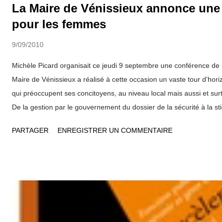
La Maire de Vénissieux annonce une i
pour les femmes
9/09/2010
Michèle Picard organisait ce jeudi 9 septembre une conférence de 
Maire de Vénissieux a réalisé à cette occasion un vaste tour d'hori
qui préoccupent ses concitoyens, au niveau local mais aussi et surt
De la gestion par le gouvernement du dossier de la sécurité à la 
et des étrangers qui s'est encore accentuée cet été, en passant p
PARTAGER
ENREGISTRER UN COMMENTAIRE
la crise économique et le dossier des retraites, elle a exprimé sa r
politique du président de la République mais aussi formulé quelques
Changer le système en profondeur "Dans le contexte actuel, les fo
rendez-vous avec l'histoire", a-t-elle assuré... "mais il nous faut c
profondeur et non pas chercher à en corriger les excès". Prenant l'
"un échec total de Nicolas Sarkozy " , elle a indiqué qu'il fa...