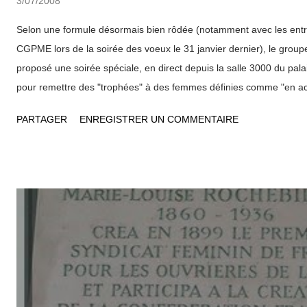
3/07/2008
Selon une formule désormais bien rôdée (notamment avec les entr
CGPME lors de la soirée des voeux le 31 janvier dernier), le grou
proposé une soirée spéciale, en direct depuis la salle 3000 du pal
pour remettre des "trophées" à des femmes définies comme "en ac
représentants de grandes entreprises lyonnaises (Sanofi Pasteur,
PARTAGER
ENREGISTRER UN COMMENTAIRE
du Rhône... ) étaient appelés à participer à un jury pour sélection
sportives, chefs d´entreprises ou chercheuses qui ont particulièrem
dans la ville. C´est ainsi que la chanteuse "Amélie les crayons" ,
France de football féminin ou une chercheuse de nationalité colomb
Lyon de longue date, ont pu recevoir ce fameux "trophée" en forme
de remercier leur famille, tous ceux qui les "ont ai...