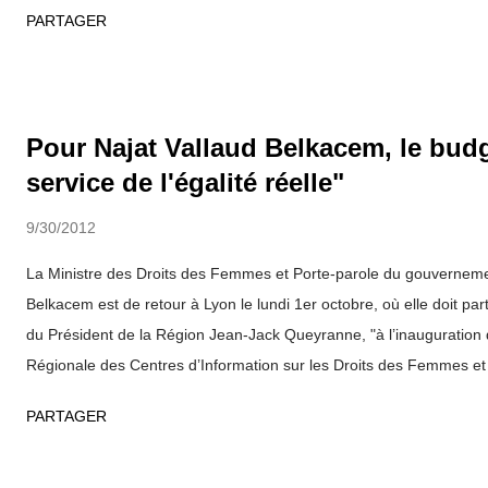
PARTAGER
prévention et la résolution des conflits armés et de la consolidatio
de ce déplacement, la ministre aura une série d’entretiens aux Na
avec le Vice-Secrétaire général, M. Jan Eliasson et avec la Directr
Femmes, l'ancienne présidente de la République chilienne Mme Mic
Pour Najat Vallaud Belkacem, le budg
avait déjà reçu à Paris (photo). Elle rencontrera par ailleurs la re
service de l'égalité réelle"
Secrétaire général des Nations Unies chargée de la question des v
com...
9/30/2012
La Ministre des Droits des Femmes et Porte-parole du gouverneme
Belkacem est de retour à Lyon le lundi 1er octobre, où elle doit pa
du Président de la Région Jean-Jack Queyranne, "à l’inauguration 
Régionale des Centres d’Information sur les Droits des Femmes et
Rhône-Alpes" ... Pour elle, il n'y a pas de doute, le budget prése
PARTAGER
2012 au Conseil des Ministres, dans le cadre du projet de Loi de F
"au service de l’égalité réelle entre les femmes et les hommes". 
rappelle que les premiers jours de la présidence de François Holl