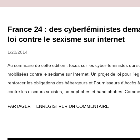
France 24 : des cyberféministes de
loi contre le sexisme sur internet
1/20/2014
Au sommaire de cette édition : focus sur les cyber-féministes qui s
mobilisées contre le sexisme sur Internet. Un projet de loi pour l'ég
renforcer les obligations des hébergeurs et Fournisseurs d'Accès à 
contre les discours sexistes, homophobes et handiphobes. Comme d
les provocations racistes. Une pétition sur Change.org "Nous de
PARTAGER
ENREGISTRER UN COMMENTAIRE
publics de faire cesser la publication en ligne de propos incitant à
Le texte, signé par des "militantes féministes et citoyennes" , qui 
dénoncer les sites provocateurs et sexistes, mais qui appelle auss
légiférer rapidement sur ce sujet . Lire ici le texte de la pétition -