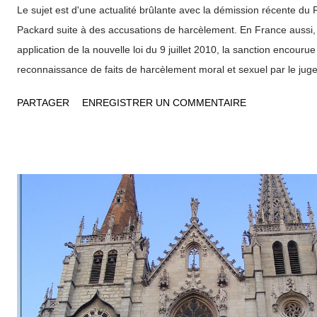
Le sujet est d'une actualité brûlante avec la démission récente du
Packard suite à des accusations de harcèlement. En France aussi,
application de la nouvelle loi du 9 juillet 2010, la sanction encouru
reconnaissance de faits de harcèlement moral et sexuel par le juge
d’emprisonnement et d’une amende de 15 000 € (au lieu de 3 750
PARTAGER
ENREGISTRER UN COMMENTAIRE
auparavant). Alors que le harcèlement sexuel qualifie les agissemen
d’obtenir des faveurs de nature sexuelle, le harcèlement moral se 
agissements répétés, ayant pour effet une dégradation des conditio
susceptible de porter atteinte aux droits du salarié et à sa dignité , 
physique ou de compromettre son avenir professionnel. Dans le ca
agissements sont interdits, qu’ils soient exercés par l’employeur, u
ou entre collègues. Aucun salarié, victime ou témoin, ne peut être s