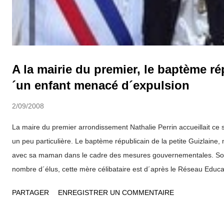
A la mairie du premier, le baptème ré
´un enfant menacé d´expulsion
2/09/2008
La maire du premier arrondissement Nathalie Perrin accueillait c
un peu particulière. Le baptème républicain de la petite Guizlaine
avec sa maman dans le cadre des mesures gouvernementales. So
nombre d´élus, cette mère célibataire est d´après le Réseau Educa
dans une situation dramatique qui "justifie un réexamen de sa dem
PARTAGER
ENREGISTRER UN COMMENTAIRE
séjour". Une trentaine de femmes élues, des représentants associati
soutiennent le combat de cette femme. Dans une lettre lue pendan