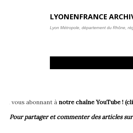
LYONENFRANCE ARCHIV
Lyon Métropole, département du Rhône, ré
A
Affichage des articles du déc
r
t
i
ous abonnant à
notre chaîne YouTube ! (cliquez ic
c
l
Pour partager et commenter des articles
sur
e