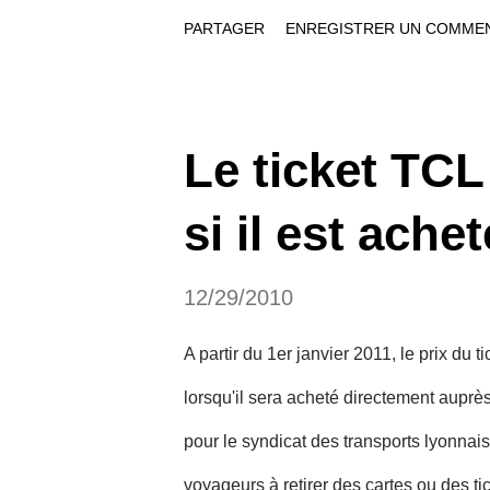
surveillance de la qualité de l’air (AA
PARTAGER
ENREGISTRER UN COMME
dans l’air supérieures à 50 µg/m3 (mic
le ministère, "cette situation devrait 
prochain" . Dans tous les pays européen
Le ticket TC
sont réglementées. Les normes sont fi
si il est ache
maximum de 35 jours par an à plus de 5
concentrations de particules constatées, 
12/29/2010
A partir du 1er janvier 2011, le prix d
lorsqu'il sera acheté directement auprès
pour le syndicat des transports lyonnais,
voyageurs à retirer des cartes ou des t