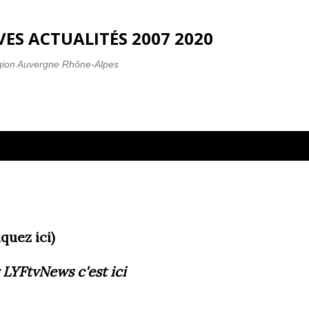
Accéder au contenu principal
ES ACTUALITÉS 2007 2020
gion Auvergne Rhône-Alpes
embre, 2010
i)
 LYFtvNews
c'est ici