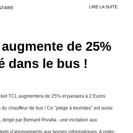
SQA) ont relevé des concentrations de particules PM10
LIRE LA SUITE
NTAIRE
rogramme par mètre cube) dans l'Est de la France. Selon
perdurer dans ces deux régions jusqu’au week-end
s, les concentrations dans l’air de particules PM10*
L augmente de 25%
xées à une moyenne annuelle de 40 µg/m3, et à un
té dans le bus !
0 µg/m3 à ne pas dépasser. A la suite des
des bulletins d’information ont été...
u ticket TCL augmentera de 25% et passera à 2 Euros
 du chauffeur de bus ! Ce "piège à touristes" est aussi
 dirigé par Bernard Rivalta , une incitation aux
ickets d'abonnements aux bornes informatiques. A noter