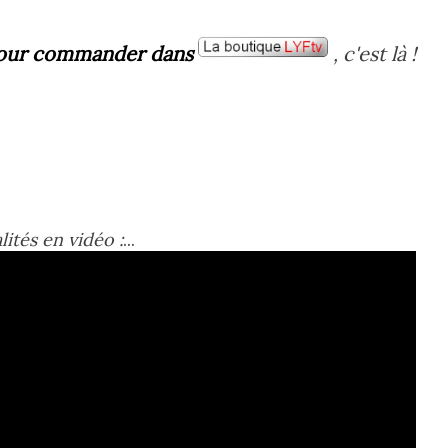
our commander dans
, c'est là !
lités en vidéo :
...