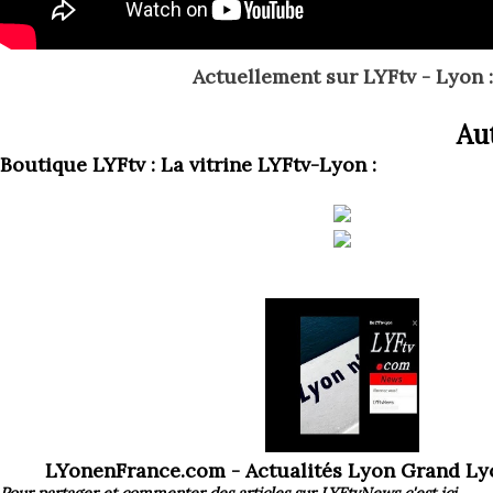
Actuellement
sur LYFtv - Lyon :
Aut
Boutique LYFtv : La vitrine LYFtv-Lyon :
LYonenFrance.com - Actualités Lyon Grand L
Pour partager et commenter des articles
sur LYFtvNews
c'est ici