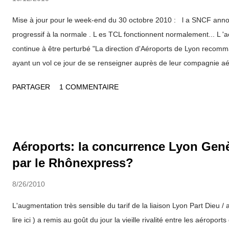
Mise à jour pour le week-end du 30 octobre 2010 : l a SNCF anno
progressif à la normale . L es TCL fonctionnent normalement... L '
continue à être perturbé "La direction d'Aéroports de Lyon reco
ayant un vol ce jour de se renseigner auprès de leur compagnie a
d'essence, les améliorations de l'approvisionnement sont notables... --
PARTAGER
1 COMMENTAIRE
----------------------------------------------------------------------- Si l
cette journée du 12 octobre est particulièrement suivi à la SNCF ( lire
l’aéroport Lyon Saint-Exupéry est lui aussi très perturbé. Quant au
lyonnais ont eu la surprise d'un fonctionnement quasi normal des m
Aéroports: la concurrence Lyon Gen
matin. Mais attention ! Cela ne va pas durer puisque le service des 
par le Rhônexpress?
à 20h ce 12 octobre. Le métro B quant à lui ne fonctionne que jusqu'
8/26/2010
L'augmentation très sensible du tarif de la liaison Lyon Part Dieu /
lire ici ) a remis au goût du jour la vieille rivalité entre les aéropo