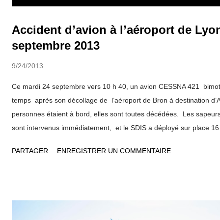
Accident d’avion à l’aéroport de Lyon
septembre 2013
9/24/2013
Ce mardi 24 septembre vers 10 h 40, un avion CESSNA 421 bimote
temps après son décollage de l’aéroport de Bron à destination d’Ai
personnes étaient à bord, elles sont toutes décédées. Les sapeurs
sont intervenus immédiatement, et le SDIS a déployé sur place 16 
pompiers. Les enquêteurs de la Gendarmerie des Transports Aérien
PARTAGER
ENREGISTRER UN COMMENTAIRE
Générale de l’Aviation Civile sont actuellement sur place et charg
cellule medico-psychologique a été mise en place avec l’appui du
personnels de la tour de contrôle et de l’aéroport qui ont assisté à l
Délégué pour la Défense et la Sécurité Stéphane ROUVÉ et le Pro
Marc CIMAMONTI se sont rendus sur place. Communiqué de la P