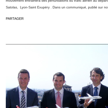
mouvement entrainera des perturbations du trafic aérien au départ e
Satolas, Lyon-Saint Exupéry . Dans un communiqué, publié sur notre 
salariés de Régional se déclarent inquiets du contenu de l' «Acco
PARTAGER
actuellement par la direction d'Air France avec les seuls syndicats 
Cet accord prévoit notamment des dispositions visant selon eux à 
développement des filiales : limitations sur le nombre et les types 
d’activité strictement encadré ; impossibilité de se développer sur 
France (Marseille, Toulouse et Nice) ; etc. Sur le site internet de l'aé
aux voyageurs de contacter leur compagnie avant de se rendre à l'a