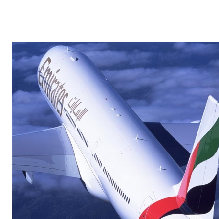
hyper-accessible au plus grand nombre" , 200 000 billets ont été v
2 sens de circulation (Sud vers Nord et Nord vers Sud). Les familles
le tarif unique à 5€ pour les moins de 12 ans. L’offre propose des p
compris, en toute transparence avec un tarif unique d’appel de 10€
Chaque voyageur a ensuite la liberté d’accéder à des services optio