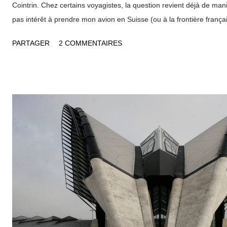
Cointrin. Chez certains voyagistes, la question revient déjà de maniè
pas intérêt à prendre mon avion en Suisse (ou à la frontière frança
l'aéroport est sur le territoire français)?" . Le sujet mérite d'être étu
PARTAGER
2 COMMENTAIRES
Genève s'est considérablement démocratisée Sur internet, le site 
"racoller" les voyageurs lyonnais en diffusant son flyer "Prenez le t
l'aéroport international de Genève !". Suit une liste d'horaires cad
Lyon Part Dieu, toutes les heures à partir de 6h04. Pour un trajet d
vous en coûtera au minimum 56€ l'aller / retour. Pas vraiment de q