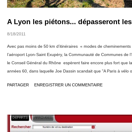
A Lyon les piétons... dépasseront les
8/18/2011
Avec pas moins de 50 km d’itinéraires « modes de cheminements 
l’aéroport Lyon-Saint Exupéry, la Communauté de Communes de l’
le Conseil Général du Rhône espèrent faire encore plus fort que 
années 60, dans laquelle Joe Dassin scandait que "A Paris à vélo 
Dans la banlieue lyonnaise, il ne s'agit pas de lutter contre les em
PARTAGER
ENREGISTRER UN COMMENTAIRE
profiter d'un ensemble de terrains non constructibles pour dédier de
randonnées à pied et en VTT autour de l’aéroport Lyon-Saint Exupé
par Aéroports de Lyon comprend 50 km de « modes de chemineme
convergent vers l’aéroport depuis six communes riveraines. Cyclist
emprunter ce circuit sécurisé pour découvrir la nature et les pays
l’aéroport, pique-niquer en seuil de pistes sur l’une des aires prévue