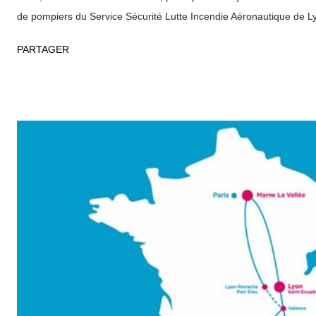
de pompiers du Service Sécurité Lutte Incendie Aéronautique de L
Cette nouvelle desserte sera opérée, dans un premier temps, jus
PARTAGER
prochain avec deux fréquences hebdomadaires, les Jeudi et Same
10h10LYS LYS10h50- 14h30ATH) L’Airbus A320 a une configuratio
sièges en version tout économique : 3 sièges-3 sièges par rangée
affaires au gré de la demande en 2 sièges -2 sièges par rangée (e
sièges ) Selon la performance réalisée en 2013, la compagnie conf
estivale en 2014 sur une période plus longue, avec un renforceme
hebdomadaires et quelques rotations en hiver. ...