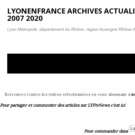
Accéder au contenu principal
LYONENFRANCE ARCHIVES ACTUALI
2007 2020
Lyon Métropole, département du Rhône, région Auvergne Rhône-
A
Affichage des articles associés au libellé
T
r
aéroport
t
i
c
tes les vidéos sélectionnées en vous abonnant à
notre chaîne YouTu
l
e
Pour partager et commenter des articles
sur LYFtvNews
c'est ici
s
Pour commander dans