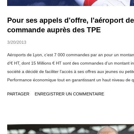
Pour ses appels d'offre, l'aéroport 
commande auprès des TPE
3/20/2013
Aéroports de Lyon, c’est 7 000 commandes par an pour un montant
d’€ HT, dont 15 Millions € HT sont des commandes d’un montant in
société a décidé de faciliter l’accès à ses offres aux jeunes ou peti
Performance économique tout en garantissant un haut niveau de qu
risques, respect des principes fondamentaux et des règles éthique
PARTAGER
ENREGISTRER UN COMMENTAIRE
préoccupations sociales, sociétales et environnementales sont les
lesquels s’appuie l’organisation des achats pour les aéroports Lyo
Bron. Que ce soit pour entrainer ses fournisseurs dans une démar
construire une relation équilibrée basée sur la performance et l’inn
des relations d’affaires avec de jeunes entreprises, Aéroports de L