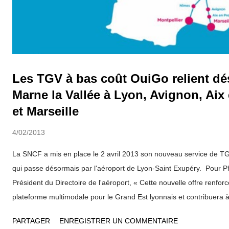
Les TGV à bas coût OuiGo relient d
Marne la Vallée à Lyon, Avignon, Aix
et Marseille
4/02/2013
La SNCF a mis en place le 2 avril 2013 son nouveau service de TG
qui passe désormais par l'aéroport de Lyon-Saint Exupéry. Pour Ph
Président du Directoire de l'aéroport, « Cette nouvelle offre renforce 
plateforme multimodale pour le Grand Est lyonnais et contribuera à
connexions Air/Fer sur l’aéroport » Depuis l’ouverture des ventes le
PARTAGER
ENREGISTRER UN COMMENTAIRE
le site internet de ouigo, cette nouvelle offre qui rend, selon la SNC