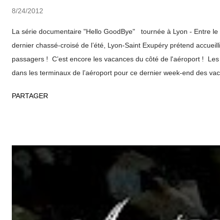
8/24/2012
La série documentaire "Hello GoodBye" tournée à Lyon - Entre le 
dernier chassé-croisé de l’été, Lyon-Saint Exupéry prétend accueill
passagers ! C’est encore les vacances du côté de l'aéroport ! Les
dans les terminaux de l’aéroport pour ce dernier week-end des vac
dernier grand week-end d'août, 110 000 passagers sont attendus
PARTAGER
la fréquentation en août Au total, du 1er au 15 août Lyon-Saint Exu
passagers soit +2.2% par rapport à la même période en 2011. En c
d’affluence, Aéroports de Lyon a mis en place des animations dans
terminer la saison estivale en beauté, les jeux d’été de Londres 20
prolongations et les passagers peuvent profiter en toute sérénité de
l’arc, course de vélo, sprint, ou encore match de foot), et des ilots 