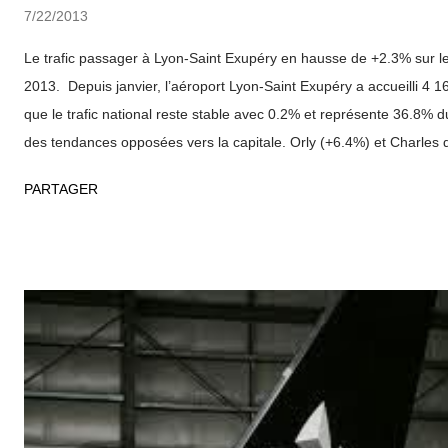
7/22/2013
Le trafic passager à Lyon-Saint Exupéry en hausse de +2.3% sur l
2013. Depuis janvier, l’aéroport Lyon-Saint Exupéry a accueilli 4 
que le trafic national reste stable avec 0.2% et représente 36.8% du 
des tendances opposées vers la capitale. Orly (+6.4%) et Charles 
donnent une moyenne du trafic sur Paris en diminution : -0.8%. Le
PARTAGER
légère hausse (+0.4%) ces 6 derniers mois, avec une croissance im
(+35.9%). Quant au trafic international, avec 2 599 784 passagers (
sur le premier semestre 2013, il augmente de +4%. Le trafic sur l’E
une hausse de 4.1%. Le trafic vers l’Afrique du Nord n’augmente, l
(+1.1%). En juin, le nombre de passagers a continué à augmenter
grève national Si le trafic national est en baisse avec -4.9% en jui
passagers v...