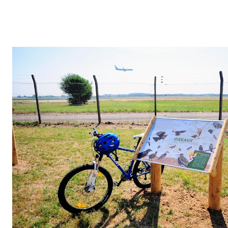
destination lyonnaise, il lui faudra cette année faire des choix et s
Benelux" , Steffen Weinstok , a annoncé vendredi des réductions i
dépenses de fonctionnement. "Lufthansa a fait le choix d'investir b
acheter de nouveaux appareils, moderniser nos installations, ouvri
Berlin... tout cela a un coût et nous nous sommes mis en partie d'ac