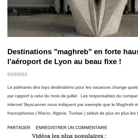
Destinations "maghreb" en forte hau
l'aéroport de Lyon au beau fixe !
8/10/2010
Le palmarès des tops destinations pour les vacances change quel
par rapport à celui du mois de juillet. Les responsables du compar
internet Skyscanner nous indiquent par exemple que le Maghreb e
francophones ( Maroc, Algérie, Tunisie ) séduit de plus en plus les 
de soleil et d’authenticité, à des prix attractifs. Ciel bleu pour les
PARTAGER
ENREGISTRER UN COMMENTAIRE
Skyscanner remarque en ce mois d’août que les français semblent fu
Vidéos les plus populaires :