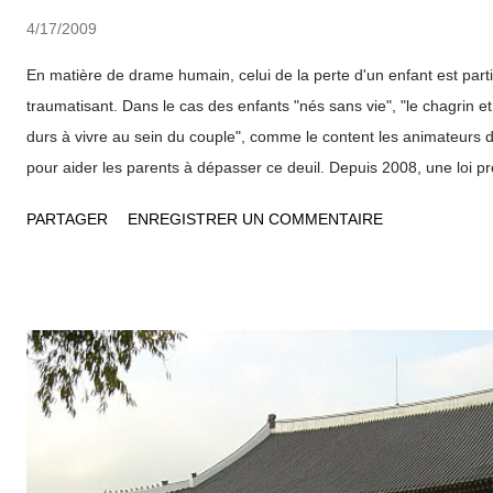
4/17/2009
En matière de drame humain, celui de la perte d'un enfant est part
traumatisant. Dans le cas des enfants "nés sans vie", "le chagrin e
durs à vivre au sein du couple", comme le content les animateurs d
pour aider les parents à dépasser ce deuil. Depuis 2008, une loi pr
avant 180 jours de grossesse peut être reconnu et enterré". C'est 
PARTAGER
ENREGISTRER UN COMMENTAIRE
cette loi que Sylvie Guillaume , adjointe aux affaires sociales et E
cadre de vie et à la gestion des cimetières de la Ville de Lyon ont f
750 m2 déjà existant pour les enfants mort-nés et en bas âge" . Ce 
les foetus dès aujourd'hui. Au cimetière de la Guillotière, 263 nou
espace de dispersion des cendres sont désormais proposés aux j
endeuillés. Une convention passé...