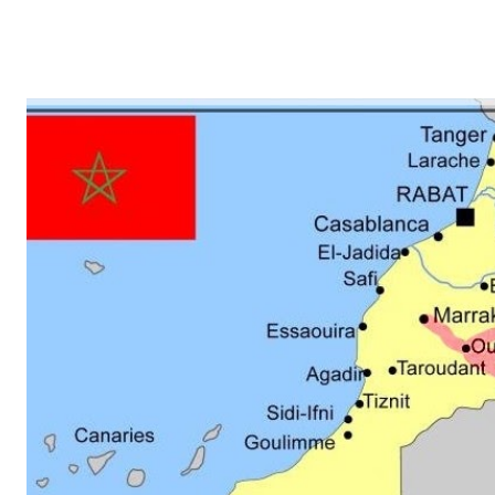
: une rame toutes les 5 minutes environ de 12h à 20h Funiculaire S
toutes les 5 minutes environ de 5h à 20h Tramway Ligne T1 : Pas d
Limitée Grange Blanche / Porte des Alpes de 14h00 à 19h30 Ligne 
La Soie de 6h30 à 19h45 Ligne T4 : Fonctionnement toutes les 10
19h00 Pour les lignes de bus, se référer à la mise à jour sur le si
prévisions de trafic...