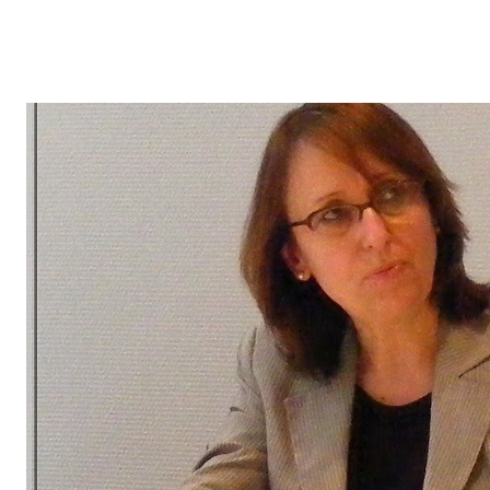
Massimiliano Fuksas , Jakob & McFarlane , Rudy Ricciotti et bien d
dans la transformation de la Confluence. Renzo Piano a apporté s
Cité internationale... A Lyon, "l'architecte est presque toujours assist
journal italien Il Sole, traduit ici par Courrier International , qui ne t
cette "mentalité de gagnants" . Tous les moyens de transports faisai