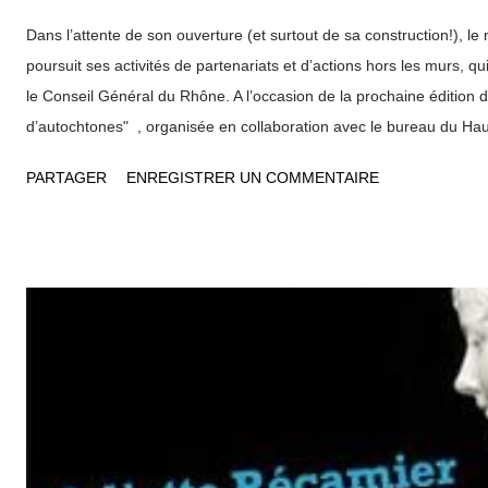
Dans l’attente de son ouverture (et surtout de sa construction!), 
poursuit ses activités de partenariats et d’actions hors les murs, q
le Conseil Général du Rhône. A l’occasion de la prochaine édition 
d’autochtones" , organisée en collaboration avec le bureau du Ha
Nations Unies aux droits de l’Homme et l’association Survival Inter
PARTAGER
ENREGISTRER UN COMMENTAIRE
départementale ( voir article dans LYon-Politique.fr ) vient de donn
réalisation d’un film documentaire retraçant l’événement. L’objectif
annuelles est de "valoriser les peuples autochtones en donnant la
leurs représentants" . Le musée des confluences, selon son direct
pour vocation de "susciter des rencontres, dialogues et participer ain
diversité culturelle". Il établit dores et déjà des partenariats avec de