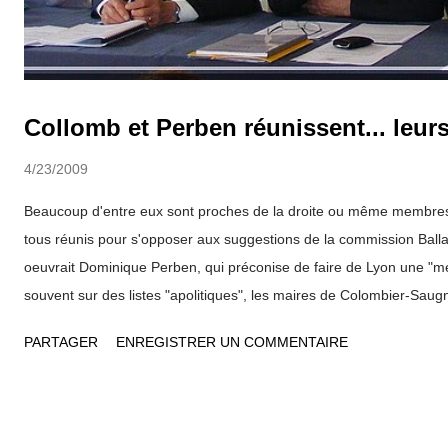
Collomb et Perben réunissent... leur
4/23/2009
Beaucoup d'entre eux sont proches de la droite ou même membres 
tous réunis pour s'opposer aux suggestions de la commission Balla
oeuvrait Dominique Perben, qui préconise de faire de Lyon une "mét
souvent sur des listes "apolitiques", les maires de Colombier-Saugn
Laurent de Mure, Genas, Pusignan et Jons s'opposent aux déclara
PARTAGER
ENREGISTRER UN COMMENTAIRE
Président du Grand Lyon, Gérard Collomb , qui selon eux est intére
"absorption". Ces élus qui refusent de se considérer comme des r
"village d'Astérix", rappellent que leur territoire représente 20% du
et aussi 30000 habitants. Il s'agit pour Jean-pierre Jourdain , le Pr