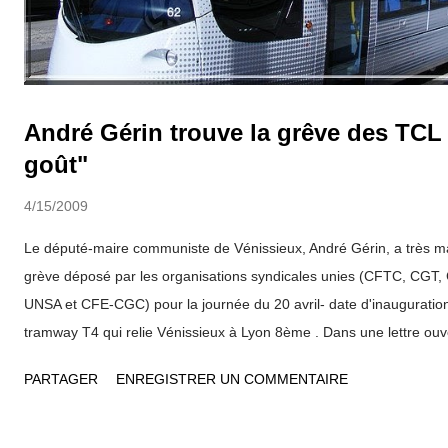
André Gérin trouve la grêve des TCL
goût"
4/15/2009
Le député-maire communiste de Vénissieux, André Gérin, a très ma
grève déposé par les organisations syndicales unies (CFTC, CGT
UNSA et CFE-CGC) pour la journée du 20 avril- date d'inauguration
tramway T4 qui relie Vénissieux à Lyon 8ème . Dans une lettre ouvert
"Sous forme de courrier, adressée aux syndicats TCL vous avez d
PARTAGER
ENREGISTRER UN COMMENTAIRE
grève à partir du lundi 20 avril, un jour d’événement d’importance n
pour les TCL et les transports en commun. Je ne comprends pas vo
aussi incompréhensible pour les habitants. Je la trouve déplacée e