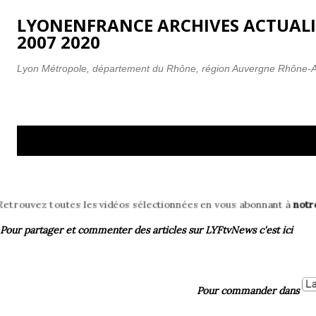
Accéder au contenu principal
LYONENFRANCE ARCHIVES ACTUALI
2007 2020
Lyon Métropole, département du Rhône, région Auvergne Rhône-
A
Affichage des articles du avril, 2009
T
r
t
i
 vidéos sélectionnées en vous abonnant à
notre chaîne YouTube ! (cl
c
l
Pour partager et commenter des articles
sur LYFtvNews
c'est ici
e
s
Pour commander dans