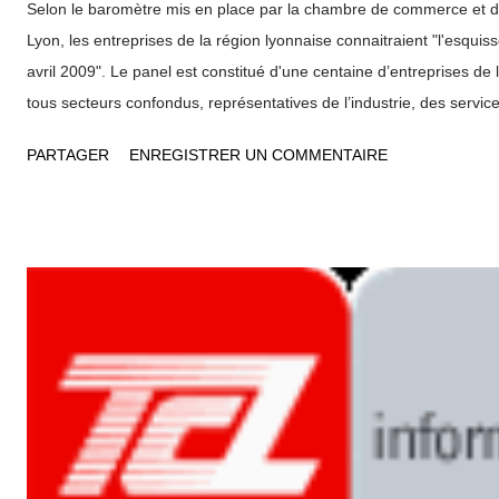
Selon le baromètre mis en place par la chambre de commerce et d'
Lyon, les entreprises de la région lyonnaise connaitraient "l'esquiss
avril 2009". Le panel est constitué d'une centaine d’entreprises de 
tous secteurs confondus, représentatives de l’industrie, des service
commerce de gros, du commerce de détail et des services à la per
PARTAGER
ENREGISTRER UN COMMENTAIRE
ont été interrogés du 1er au 8 avril 2009 sur leur perception de la c
baromètre, mis en place par la CCI de Lyon depuis le mois de dé
globalement "l’esquisse d’une stabilisation en avril 2009, notamment
crise touche aujourd'hui le commerce Il faut toutefois noter que l
gagner le commerce ce mois-ci. Au regard du baromètre régional d
entreprises de la métropole lyonnaise sont globalement moins impa