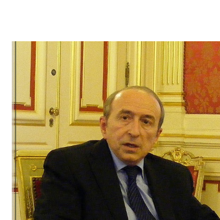
incarcéré à la prison Saint-Paul de Lyon d'où il avait réussi à s'éc
autres détenus, grâce à l'action téméraire d'un groupe de résistant
de Libération-Sud coordonnés par Lucie Aubrac et déguisés en ag
épisode de la Résistance a inspiré en partie, avec la libération pl
conditions de Raymond Aubrac , le film ...