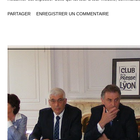
surtout "initiatrice d’un nouveau goût" a fait tourner la tête de bi
PARTAGER
ENREGISTRER UN COMMENTAIRE
pouvoir, à Lyon et surtout à Paris, comme le démontre le film réal
Ravel, dont on peut voir un extrait sur le site internet du musée. 
aussi "de vertu", Juliette Récamier a marqué la vie culturelle et int
bien au delà de la région lyonnaise. Née en 1777 dans une famille 
mariée à quinze ans à un ami de ses parents, banquier de son état
rapidement le plus en vue de Paris et...