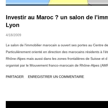
Investir au Maroc ? un salon de l'imm
Lyon
4/18/2009
Le salon de l'immobilier marocain a ouvert ses portes au Centre de
Particulièrement orienté en direction des marocains résidents à l'ét
Rhône-Alpes mais aussi dans les zones frontalières de Suisse et d 'I
organisé par le Mouvement franco-marocain de Rhône-Alpes (AMF
avec la Région Rabat-Sale Zemmour , les ministères marocains conc
PARTAGER
ENREGISTRER UN COMMENTAIRE
Lyon , il est destiné à "promouvoir l'offre immobilière marocaine d
de France" . Mais il constitue aussi, pour les organisateurs, "un 
économique, culturel, et social, ainsi qu'un tremplin de développ
commerciaux entre le Maroc et la France". De nombreux ressorti
investissent dans leur pays d'origine, mais le Maroc, comme ses vo