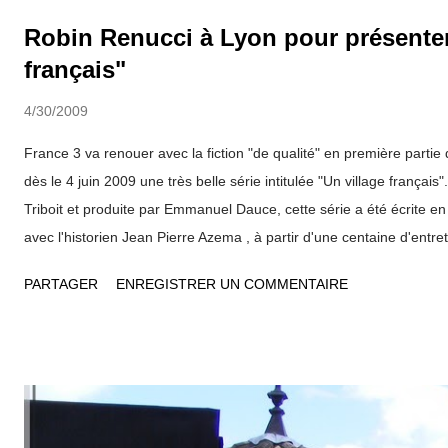
Robin Renucci à Lyon pour présenter
français"
4/30/2009
France 3 va renouer avec la fiction "de qualité" en première partie
dès le 4 juin 2009 une très belle série intitulée "Un village français
Triboit et produite par Emmanuel Dauce, cette série a été écrite en 
avec l'historien Jean Pierre Azema , à partir d'une centaine d'entre
de toutes origines. Elle retrace la vie de Villeneuve, un village imagi
PARTAGER
ENREGISTRER UN COMMENTAIRE
à proximité de la frontière suisse, du début de l'occupation allemand
Des héros ordinaires "Les auteurs ont voulu mettre en scène les 9
se sont pas engagés durant la guerre", explique Jean Pierre Triboit 
résistants, ces gens "ordinaires" ont réagi très différemment face à 
avec un grand C". Robin Renucci est l'acteur principal de cette sé..