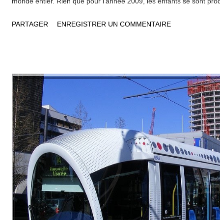
monde entier. Rien que pour l'année 2009, les enfants se sont pr
février, en Belgique en Mars, ils ont participé à l'opération pièces
PARTAGER
ENREGISTRER UN COMMENTAIRE
Chirac , au Gala Marionnaud / Grand Prix d'Amérique ou encore à la
maintenant en Asie et prépareront ensuite une croisière sur la Méd
phénomène "les choristes" "L'un des thèmes de la Foire Internatio
année était le cinéma", rappelle sur son blog le directeur du choeur
donc tout naturellement que les organisateurs se sont tournés vers
de Saint-Marc afin de donner un concert dans lequel, bien sûr, l...