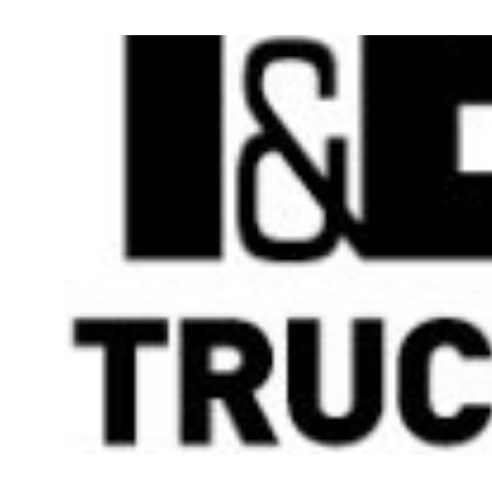
veux vous dire ce que j’ai sur le cœur : avoir un réseau de transpo
nouvelle ligne de tramway, ont nécessité des efforts et des batailles
Le 20 avril est pour moi un jour de fête, de joie et de fierté. Je pens
même pour...