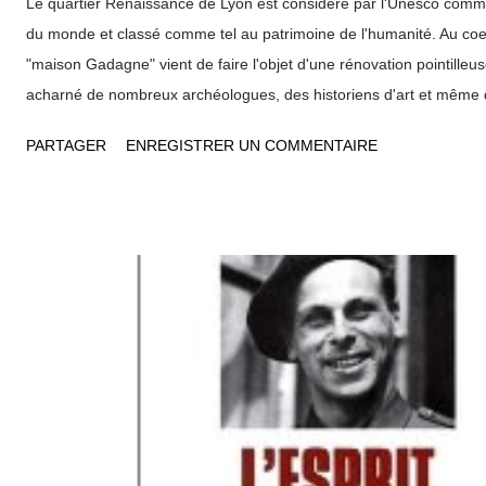
Le quartier Renaissance de Lyon est considéré par l'Unesco comm
du monde et classé comme tel au patrimoine de l'humanité. Au coeu
"maison Gadagne" vient de faire l'objet d'une rénovation pointilleus
acharné de nombreux archéologues, des historiens d'art et même d
jardins antiques, il a été possible de mettre à jour plus de vingt s
PARTAGER
ENREGISTRER UN COMMENTAIRE
transformations de la Ville de Lyon ! En creusant sous la colline de 
scientifiques ont en effet retrouvé les différentes "strates" de con
durant deux millénaires ! Un musée d'histoire générale en complém
musées thématiques lyonnais. Le nouvel ensemble qui a été inaugu
la ministre de la culture Christine Albanel , est donc constitué de 
construits à des époques différentes. D'un côté, le musée histor...