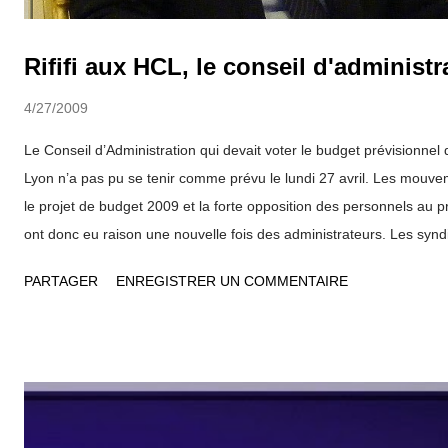
Rififi aux HCL, le conseil d'administr
4/27/2009
Le Conseil d’Administration qui devait voter le budget prévisionnel
Lyon n’a pas pu se tenir comme prévu le lundi 27 avril. Les mouv
le projet de budget 2009 et la forte opposition des personnels au pro
ont donc eu raison une nouvelle fois des administrateurs. Les synd
surtout contre le projet de la direction des hôpitaux de supprimer
PARTAGER
ENREGISTRER UN COMMENTAIRE
Gérard Collomb renvoie la balle dans le camp du gouvernement... 
qui est aussi président des HCL, les suppressions de postes ann
par les évolutions budgétaires décidées par l’Etat". Dans un comm
décision de report du Conseil d'Administration, il indique qu'il comp
agents mais, en même temps, qu'il doit assumer ses responsabilit
et ne pas pratiquer la politique du pire. "C’est pourquoi j’ai appelé à