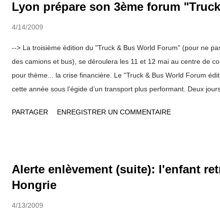
Lyon prépare son 3ème forum "Truc
4/14/2009
--> La troisième édition du "Truck & Bus World Forum" (pour ne p
des camions et bus), se déroulera les 11 et 12 mai au centre de c
pour thème... la crise financière. Le "Truck & Bus World Forum édit
cette année sous l’égide d’un transport plus performant. Deux jour
proposés aux spécialistes réunis à la Cité des Congrès pour perme
PARTAGER
ENREGISTRER UN COMMENTAIRE
acteurs du secteur de se rencontrer. Ce signe est d’autant plus for
économique est difficile. L’opportunité de rencontrer les décideurs
rassemble de manière interactive et participative les constructeur
véhicules industriels et commerciaux, les opérateurs de transports p
Alerte enlèvement (suite): l'enfant re
que l'ensemble des décideurs internationaux du secteur des transpo
Hongrie
décideurs européens, des constructeurs bien sur,...
4/13/2009