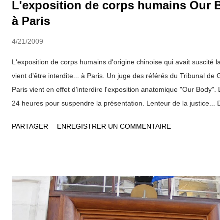
L'exposition de corps humains Our B
Communauté de Communes de l'Est Lyonnais (CCEL), ni plus ni mo
à Paris
disparition de la diversité des territoires frança...
4/21/2009
L'exposition de corps humains d'origine chinoise qui avait suscité 
vient d'être interdite... à Paris. Un juge des référés du Tribunal d
Paris vient en effet d'interdire l'exposition anatomique "Our Body".
24 heures pour suspendre la présentation. Lenteur de la justice...
(voir notre article "une exposition de corps humains qui pose bien 
PARTAGER
ENREGISTRER UN COMMENTAIRE
l'exposition a de toute manière pratiquement achevé son cycle de p
Ouverte depuis le 12 février à l'Espace 12 de la Madeleine, il était 
le 10 mai (l'interdiction court à partir du 21 avril). Une atteinte illi
un objectif commercial Dans son ordonnance, le juge Louis-Marie
l'exposition Our Body représentait "une atteinte illicite au corps hu
"découpages...