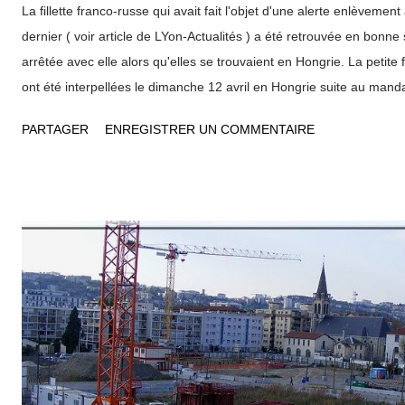
La fillette franco-russe qui avait fait l'objet d'une alerte enlèveme
dernier ( voir article de LYon-Actualités ) a été retrouvée en bonn
arrêtée avec elle alors qu'elles se trouvaient en Hongrie. La petite 
ont été interpellées le dimanche 12 avril en Hongrie suite au mand
émis contre la mère de l'enfant. Le procureur de la République d'
PARTAGER
ENREGISTRER UN COMMENTAIRE
confirmé à la presse leur interpellation "sans pouvoir fournir de dét
petite fille franco-russe, âgée de trois ans et demi, avait été enle
hommes et une femme alors qu'elle revenait de l'école avec son pèr
violemment frappé.