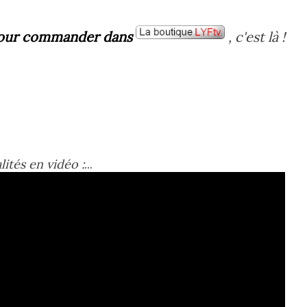
our commander dans
, c'est là !
lités en vidéo :
...