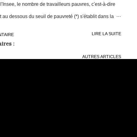
Insee, le nombre de travailleurs pauvres, c'est-à-dire
t au dessous du seuil de pauvreté (*) s'établit dans la
 la population. Si on élargit cette nomenclature
LIRE LA SUITE
NTAIRE
, les travailleurs pauvres représentent 330 000
ires :
ale (...) Les familles monoparentales deux fois plus
AUTRES ARTICLES
évidence l'un des facteurs susceptible de faire
e travailleur pauvre : la situation familiale et plus
mille monoparentale. Les travailleurs qui vivent dans un