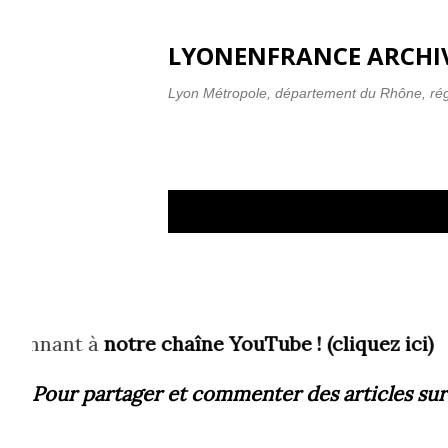
LYONENFRANCE ARCHIV
Lyon Métropole, département du Rhône, ré
A
Affichage des articles du 2019
r
t
i
ant à
notre chaîne YouTube ! (cliquez ici)
c
l
Pour partager et commenter des articles
sur
e