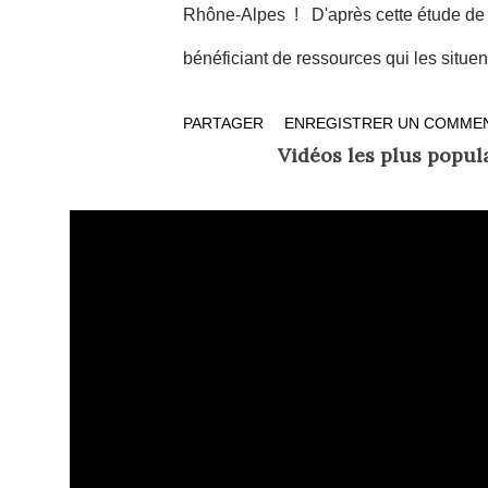
Rhône-Alpes ! D'après cette étude de l'
bénéficiant de ressources qui les situen
région à 140 000 personnes, soit 6 % de
PARTAGER
ENREGISTRER UN COMME
statistique aux conjoints et aux enfants
Vidéos les plus popula
personnes, soit 5 % de la population tot
touchées L'Insee Rhône-Alpes a mis en 
basculer un salarié dans cette situation d
précisément le fait de vivre dans une fa
tel type de famille sont...