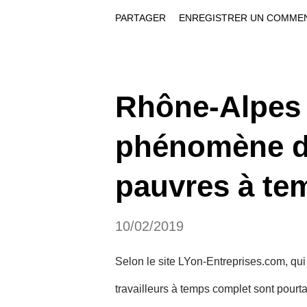
climat à celui sur la place de l’arbre, de
PARTAGER
ENREGISTRER UN COMME
Climat et dans son document de planifica
ambitieux d’augmentation des surfaces 
c’est une des manières de répondre au d
Rhône-Alpes 
arbres qui seront plantés massivement, 
phénomène de
privés et associatifs réunis au sein de 
supplémentaires devraient perm...
pauvres à te
10/02/2019
Selon le site LYon-Entreprises.com, qui
travailleurs à temps complet sont pou